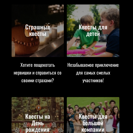
Страшные
Квесты для
квесты
детей
Хотите пощекотать
Незабываемое приключение
нервишки и справиться со
для самых смелых
своими страхами?
участников!
Квесты на
Квесты для
День
большой
рождения
компании