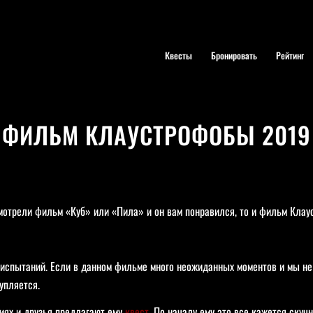
Квесты
Бронировать
Рейтинг
ФИЛЬМ КЛАУСТРОФОБЫ 2019
отрели фильм «Куб» или «Пила» и он вам понравился, то и фильм Клау
испытаний. Если в данном фильме много неожиданных моментов и мы не 
упляется.
иях и друзья предлагают ему
квест
. По началу ему это все кажется скуч