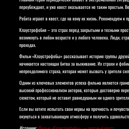
переубеждают, и уже квест оказывается не таким простым. Ве
Ребята играют в квест, где на кону их жизнь. Рекомендуем к п
Клаустрофобия – это страх перед закрытыми и тесными прост
возникнуть в любом возрасте и у любого человека. Люди, стр
проходах.
Фильм «Клаустрофобы» рассказывает историю группы друзей,
начинается настоящая битва за выживание. Их страхи и фобии
непреодолимого страха, которая может вызвать у зрителя сил
Одним из ключевых элементов успеха фильма является грамо
высокий профессионализм актеров, которые достоверно перед
сюжетом, который не оставит равнодушным ни одного зрителя,
Если вы хотите испытать свои нервы на прочность и почувств
окунуться в захватывающую атмосферу и получить удовольстви
Источник:
Фильм «Клаустрофобы» — опасный квест…