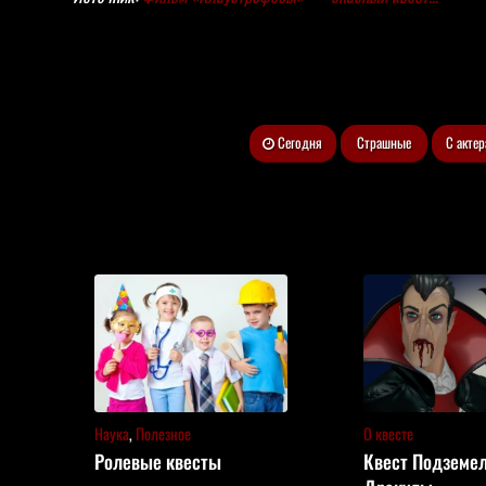
Сегодня
Страшные
С акте
Наука
,
Полезное
О квесте
Ролевые квесты
Квест Подземе