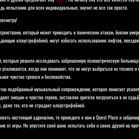
дь испытания для всех индивидуальные, значит не все так просто.
росмотру!
ранствами, который может приводить к паническим атакам, боязни умерет
адающие клаустрофобией, могут избегать использования лифтов, поездок
 которые решили исследовать заброшенную психиатрическую больницу. 
 усиливаются, когда они понимают, что не могут выбраться из тесного 
ьное чувство тревоги и беспокойства.
тно подобранный музыкальный сопровождение, которое помогает усилить
ают эмоции и чувства героев, заставляя зрителя погрузиться в их судь
 даже тех, кто не страдает клаустрофобией.
овать настоящий адреналин, то приходите к нам в Quest Place и заброни
е от игры. Не упустите свой шанс испытать себя и своих друзей на про