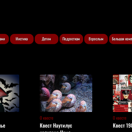
рами
Мистика
Детям
Подросткам
Взрослым
Большая ком
О квесте
О квесте
лье
Квест Наутилус
Квест 19