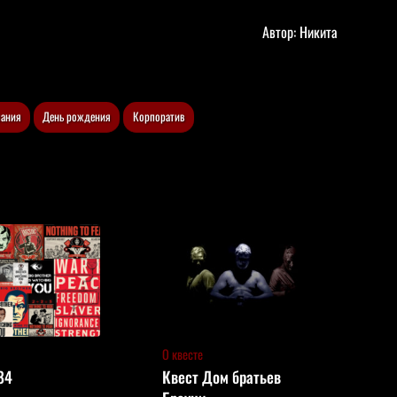
Автор:
Никита
пания
День рождения
Корпоратив
О квесте
84
Квест Дом братьев