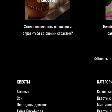
Хотите пощекотать нервишки и
Незаб
справиться со своими страхами?
са
Квесты в
КВЕСТЫ
КАТЕГОР
Амнезия
Страшные
Сон
Квесты с
Последняя доставка
Мистичес
Тайна Брукфилда
Квесты д