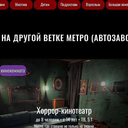
рами
Мистика
Детям
Подросткам
Взрослым
Большая ком
 НА ДРУГОЙ ВЕТКЕ МЕТРО (АВТОЗАВ
детский, страшный
Тайна Брукфилда
2-5 игроков • 60 минут • с 10 лет
Только настоящим детективам это под силу!