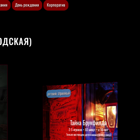
пания
День рождения
Корпоратив
ОДСКАЯ)
комната отдыха
Комната отдыха
до 8 человек • PS4, проектор и пр.
Одно здание с квестом Судная ночь/Судная ночь Kids