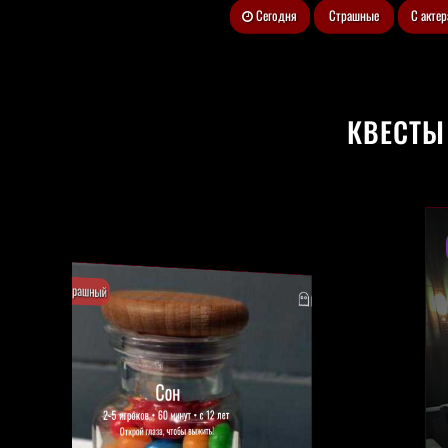
Сегодня
Страшные
С акте
КВЕСТЫ
кинокомната
Хоррор-кинотеатр
до 8 человек • с 14 лет • ТВ, 5.1
Место, где страшно не только на экране