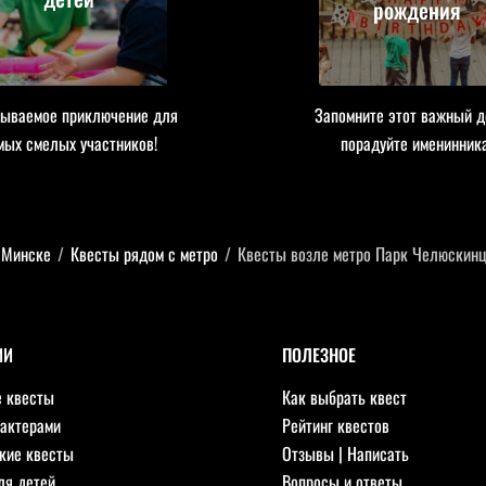
рождения
ываемое приключение для
Запомните этот важный д
мых смелых участников!
порадуйте именинника
 Минске
/
Квесты рядом с метро
/
Квесты возле метро Парк Челюскинц
ИИ
ПОЛЕЗНОЕ
 квесты
Как выбрать квест
 актерами
Рейтинг квестов
кие квесты
Отзывы
|
Написать
ля детей
Вопросы и ответы