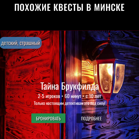
ПОХОЖИЕ КВЕСТЫ В МИНСКЕ
детский, страшный
Тайна Брукфилда
2-5 игроков • 60 минут • с 10 лет
Только настоящим детективам это под силу!
БРОНИРОВАТЬ
ПОДРОБНЕЕ