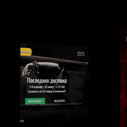
триллер, страшный
Последняя доставка
1-4 игроков • 60 минут • с 12 лет
Закончится ли эта череда исчезновений?
ПОДРОБНЕЕ
БРОНИРОВАТЬ
ул. Д. Сердича, 48А