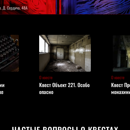
л. Д. Сердича, 48А
О квесте
О квесте
ии
Квест Объект 221. Особо
Квест Пр
ке
опасно
монахин
ЧАСТЫЕ ВОПРОСЫ О КВЕСТАХ